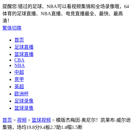
提醒您:错过的足球、NBA可以看视频集锦和全场录像哦，64
体育的足球直播、NBA直播、电竞直播最全、最快、最高
清！
繁体切换
首页
足球直播
篮球直播
CBA
NBA
中超
意甲
英超
欧洲杯
足球录像
篮球录像
首页
>
视频
>
篮球视频
> 模版杰梅因·奥尼尔！凯莱布·威尔逊
集锦，场均19.8分9.4板2.7助1.4帽1.5断