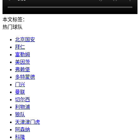
本文标签：
热门球队
北京国安
拜仁
富勒姆
美因茨
弗赖堡
多特蒙德
门兴
曼联
切尔西
利物浦
狼队
天津津门虎
阿森纳
科隆