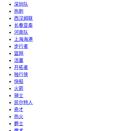
深圳队
热刺
西汉姆联
长春亚泰
河南队
上海海港
步行者
篮网
活塞
开拓者
独行侠
快船
火箭
骑士
凯尔特人
奇才
热火
爵士
魔术