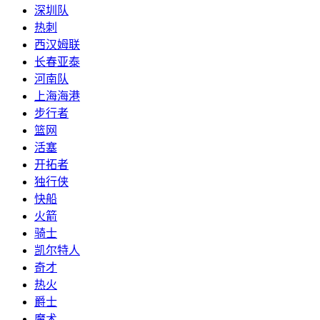
深圳队
热刺
西汉姆联
长春亚泰
河南队
上海海港
步行者
篮网
活塞
开拓者
独行侠
快船
火箭
骑士
凯尔特人
奇才
热火
爵士
魔术