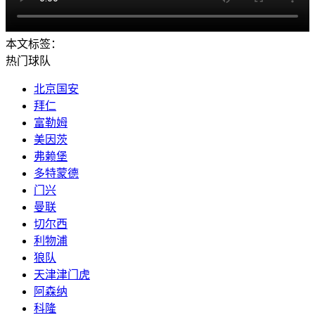
本文标签：
热门球队
北京国安
拜仁
富勒姆
美因茨
弗赖堡
多特蒙德
门兴
曼联
切尔西
利物浦
狼队
天津津门虎
阿森纳
科隆