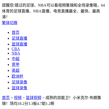
提醒您:错过的足球、NBA可以看视频集锦和全场录像哦，64
体育的足球直播、NBA直播、电竞直播最全、最快、最高
清！
繁体切换
首页
足球直播
篮球直播
CBA
NBA
中超
意甲
英超
欧洲杯
足球录像
篮球录像
首页
>
视频
>
篮球视频
> 成熟的双能卫！小米克尔·布朗集
锦！场均18.2分3.3板4.7助1.2断