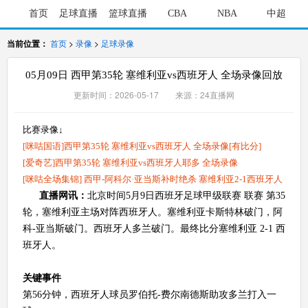
首页
足球直播
篮球直播
CBA
NBA
中超
当前位置：
首页
>
录像
>
足球录像
05月09日 西甲第35轮 塞维利亚vs西班牙人 全场录像回放
更新时间：2026-05-17 来源：24直播网
比赛录像↓
[咪咕国语]西甲第35轮 塞维利亚vs西班牙人 全场录像[有比分]
[爱奇艺]西甲第35轮 塞维利亚vs西班牙人耶多 全场录像
[咪咕全场集锦] 西甲-阿科尔·亚当斯补时绝杀 塞维利亚2-1西班牙人
直播网讯：
北京时间5月9日西班牙足球甲级联赛 联赛 第35
轮，塞维利亚主场对阵西班牙人。塞维利亚卡斯特林破门，阿
科-亚当斯破门。西班牙人多兰破门。最终比分塞维利亚 2-1 西
班牙人。
关键事件
第56分钟，西班牙人球员罗伯托-费尔南德斯助攻多兰打入一