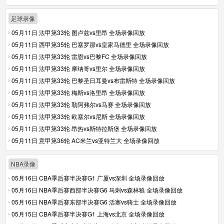
足球录像
05月11日 法甲第33轮 图卢兹vs里昂 全场录像回放
05月11日 西甲第35轮 巴塞罗那vs皇家马德里 全场录像回放
05月11日 法甲第33轮 雷恩vs巴黎FC 全场录像回放
05月11日 法甲第33轮 摩纳哥vs里尔 全场录像回放
05月11日 法甲第33轮 巴黎圣日耳曼vs布雷斯特 全场录像回放
05月11日 法甲第33轮 梅斯vs洛里昂 全场录像回放
05月11日 法甲第33轮 勒阿弗尔vs马赛 全场录像回放
05月11日 法甲第33轮 欧塞尔vs尼斯 全场录像回放
05月11日 法甲第33轮 昂热vs斯特拉斯堡 全场录像回放
05月11日 意甲第36轮 AC米兰vs亚特兰大 全场录像回放
NBA录像
05月16日 CBA季后赛半决赛G1 广厦vs深圳 全场录像回放
05月16日 NBA季后赛西部半决赛G6 马刺vs森林狼 全场录像回放
05月16日 NBA季后赛东部半决赛G6 活塞vs骑士 全场录像回放
05月15日 CBA季后赛半决赛G1 上海vs北京 全场录像回放