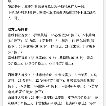
球。
第82分钟，塞维利亚球员索乌助攻卡斯特林打入一球。
下半场补时第1分钟，塞维利亚球员桑切斯助攻阿科-亚当斯打
入一球。
双方出场阵容
塞维利亚首发：1-乔蒂莫斯、12-苏亚佐(64' 换下)、2-卡莫纳
(64' 换下)、32-加洛、4-萨拉斯、6-古德利、11-巴尔加斯(75'
换下)、18-阿古梅(58' 换下)、17-莫派、21-埃朱克、7-罗梅罗
(46' 换下)
塞维利亚替补：36-奥索(64' 换上)、桑切斯(46' 换上)、索乌
(58' 换上)、娟路(64' 换上)、亚当斯(75' 换上)
西班牙人首发：13-迪米特维奇、6-卡夫雷拉、5-卡莱罗、4-乌
尔科、23-希拉利、22-罗梅罗(74' 换下)、8-埃克斯波西托(83'
换下)、24-多兰、14-雷蒙(74' 换下)、2-鲁本(66' 换下)、9-费尔
南德斯·罗伯托(83' 换下)
西班牙人替补：28-费兰·戈麦斯·戈麦斯、皮克尔(66' 换上)、萨
利纳斯(74' 换上)、卡雷拉斯(74' 换上)、基克(83' 换上)、洛萨