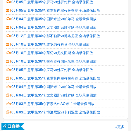
05月05日 意甲第35轮 罗马vs佛罗伦萨 全场录像回放
05月05日 意甲第35轮 克雷莫内塞vs拉齐奥 全场录像回放
05月04日 意甲第35轮 国际米兰vs帕尔马 全场录像回放
05月04日 意甲第35轮 尤文图斯vs维罗纳 全场录像回放
05月12日 意甲第36轮 那不勒斯vs博洛尼亚 全场录像回放
05月10日 意甲第36轮 维罗纳vs科莫 全场录像回放
05月10日 意甲第36轮 莱切vs尤文图斯 全场录像回放
05月10日 意甲第36轮 拉齐奥vs国际米兰 全场录像回放
05月05日 意甲第35轮 罗马vs佛罗伦萨 全场录像回放
05月05日 意甲第35轮 克雷莫内塞vs拉齐奥 全场录像回放
05月04日 意甲第35轮 国际米兰vs帕尔马 全场录像回放
05月04日 意甲第35轮 尤文图斯vs维罗纳 全场录像回放
05月03日 意甲第35轮 萨索洛vsAC米兰 全场录像回放
05月03日 意甲第35轮 博洛尼亚vs卡利亚里 全场录像回放
+更多
今日直播