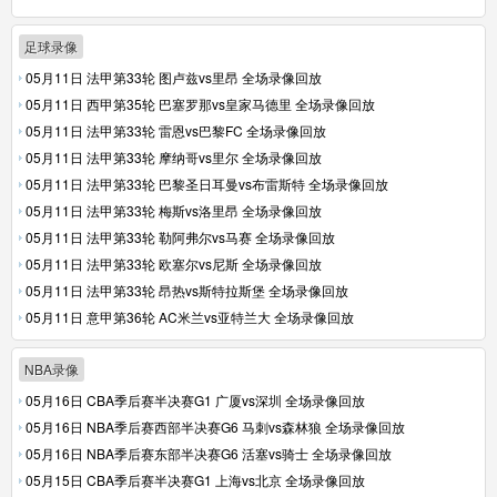
足球录像
05月11日 法甲第33轮 图卢兹vs里昂 全场录像回放
05月11日 西甲第35轮 巴塞罗那vs皇家马德里 全场录像回放
05月11日 法甲第33轮 雷恩vs巴黎FC 全场录像回放
05月11日 法甲第33轮 摩纳哥vs里尔 全场录像回放
05月11日 法甲第33轮 巴黎圣日耳曼vs布雷斯特 全场录像回放
05月11日 法甲第33轮 梅斯vs洛里昂 全场录像回放
05月11日 法甲第33轮 勒阿弗尔vs马赛 全场录像回放
05月11日 法甲第33轮 欧塞尔vs尼斯 全场录像回放
05月11日 法甲第33轮 昂热vs斯特拉斯堡 全场录像回放
05月11日 意甲第36轮 AC米兰vs亚特兰大 全场录像回放
NBA录像
05月16日 CBA季后赛半决赛G1 广厦vs深圳 全场录像回放
05月16日 NBA季后赛西部半决赛G6 马刺vs森林狼 全场录像回放
05月16日 NBA季后赛东部半决赛G6 活塞vs骑士 全场录像回放
05月15日 CBA季后赛半决赛G1 上海vs北京 全场录像回放