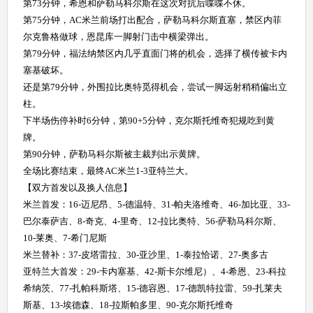
第73分钟，希恩和萨勒马科尔斯在这次对抗后喋喋不休。
第75分钟，AC米兰前场打出配合，萨勒马科尔斯直塞，禁区内菲
尔克鲁格做球，恩昆库一脚射门击中横梁弹出。
第79分钟，福法纳禁区内几乎直面门将的机会，选择了横传被卡内
塞基破坏。
还是第79分钟，外围拉比奥特觅得机会，尝试一脚远射稍稍偏出立
柱。
下半场伤停补时6分钟，第90+5分钟，克尔斯托维奇犯规吃到黄
牌。
第90分钟，萨勒马科尔斯被主裁判出示黄牌。
全场比赛结束，最终AC米兰1-3亚特兰大。
【双方首发以及换人信息】
米兰首发：16-迈尼昂、5-德温特、31-帕夫洛维奇、46-加比亚、33-
巴尔泰萨吉、8-奇克、4-里奇、12-拉比奥特、56-萨勒马科尔斯、
10-莱奥、7-希门尼斯
米兰替补：37-皮塔雷拉、30-亚沙里、1-泰拉恰诺、27-奥多古
亚特兰大首发：29-卡内塞基、42-斯卡尔维尼）、4-希恩、23-科拉
希纳茨、77-扎帕科斯塔、15-德容恩、17-德凯特拉雷、59-扎莱夫
斯基、13-埃德森、18-拉斯帕多里、90-克尔斯托维奇