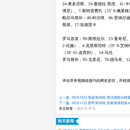
24-奥多涅斯、16-曼德拉·凯塔、41-卡
博尼）、7-斯特雷费扎（53’ 9-佩莱格
帕尔马替补：40-科尔维、66-里纳尔迪
斯基、17-翁德雷卡
罗马首发：99-斯维拉尔、23-曼奇尼、5
2-伦施）、4-克里斯坦特（59’ 8-艾纳
（58’ 61-皮西利）、14-马伦
罗马替补：95-戈里尼、70-德马奇、1
本站所有视频链接均由网友提供，并链
上一篇 : 05月10日 英超第36轮 西汉姆联vs
下一篇 : 05月11日 西甲第35轮 皇家奥维耶
本文标签：
帕尔马
罗马
相关新闻