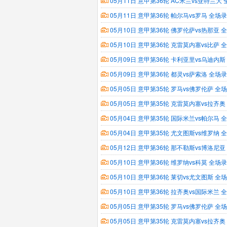
05月11日 意甲第36轮 AC米兰vs亚特兰大
05月11日 意甲第36轮 帕尔马vs罗马 全场
05月10日 意甲第36轮 佛罗伦萨vs热那亚
05月10日 意甲第36轮 克雷莫内塞vs比萨
05月09日 意甲第36轮 卡利亚里vs乌迪内
05月09日 意甲第36轮 都灵vs萨索洛 全场
05月05日 意甲第35轮 罗马vs佛罗伦萨 全
05月05日 意甲第35轮 克雷莫内塞vs拉齐
05月04日 意甲第35轮 国际米兰vs帕尔马
05月04日 意甲第35轮 尤文图斯vs维罗纳
05月12日 意甲第36轮 那不勒斯vs博洛尼
05月10日 意甲第36轮 维罗纳vs科莫 全场
05月10日 意甲第36轮 莱切vs尤文图斯 全
05月10日 意甲第36轮 拉齐奥vs国际米兰
05月05日 意甲第35轮 罗马vs佛罗伦萨 全
05月05日 意甲第35轮 克雷莫内塞vs拉齐