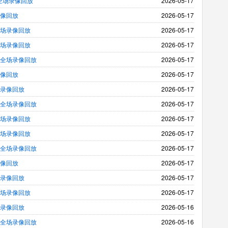
 全场录像回放
2026-05-17
录像回放
2026-05-17
 全场录像回放
2026-05-17
 全场录像回放
2026-05-17
斯 全场录像回放
2026-05-17
录像回放
2026-05-17
场录像回放
2026-05-17
奥 全场录像回放
2026-05-17
 全场录像回放
2026-05-17
 全场录像回放
2026-05-17
亚 全场录像回放
2026-05-17
录像回放
2026-05-17
场录像回放
2026-05-17
 全场录像回放
2026-05-17
场录像回放
2026-05-16
奥 全场录像回放
2026-05-16