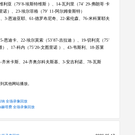
维利亚（79’8-埃斯特维斯 ）、14-瓦列里（74’ 29-弗朗哥·卡
里诺）、23-埃尔菲格（79’ 11-阿尔姆奎斯特）
、3-恩迪亚耶、61-德罗布尼奇、22-索伦森、76-米科莱耶夫
-恩迪卡、22-埃尔莫索（53’87-吉拉迪 ）、19-切利克（75’
维）、17-科内（75’20-文图里诺 ）、43-韦斯利、18-苏莱
2-齐米卡斯、24-齐奥尔科夫斯基、3-安吉利诺、78-瓦斯
接到其他网站播放。
阿森纳 全场录像回放
多vs赫塔费 全场录像回放