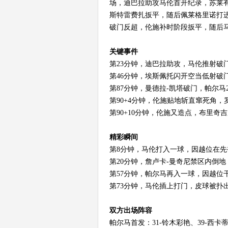
场，迪巴拉助攻马伦首开纪录，苏莱有
斯特雷费扎扳平，随后佩莱格里诺打
破门反超，伦施补时阶段扳平，随后马
关键事件
第23分钟，迪巴拉助攻，马伦推射破门
第46分钟，埃斯佩托闪开空当低射破门
第87分钟，曼德拉-凯塔破门，帕尔马2
第90+4分钟，伦施贴地斩直窜死角，罗
第90+10分钟，伦施又造点，布里奇
精彩瞬间
第8分钟，马伦打入一球，因越位在先
第20分钟，詹卢卡-曼奇尼禁区内倒
第57分钟，帕尔马再入一球，因越位
第73分钟，马伦插上打门，皮球被扑
双方出场阵容
帕尔马首发：31-铃木彩艳、39-西卡蒂、