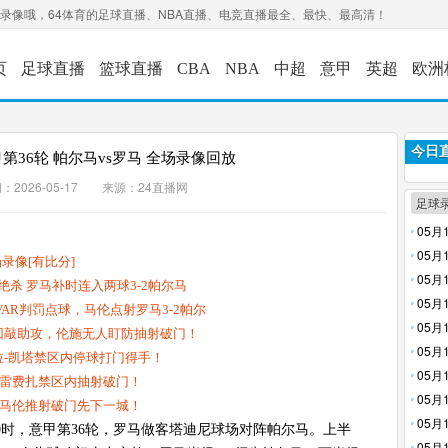
场录像哦，64体育的足球直播、NBA直播、电竞直播最全、最快、最高清！
页
足球直播
篮球直播
CBA
NBA
中超
意甲
英超
欧洲
今日
意甲第36轮 帕尔马vs罗马 全场录像回放
：2026-05-17 来源：24直播网
足球
05月
05月
场录像[有比分]
像回放
05月
绝杀 罗马补时连入两球3-2帕尔马
05月
VAR判罚点球，马伦点射罗马3-2帕尔
05月
区内回敲助攻，伦施无人盯防抽射破门！
录像回
05月
德拉-凯塔禁区内停球打门得手！
05月
特雷费扎禁区内抽射破门！
05月
，马伦推射破门先下一城！
05月
晨0时，意甲第36轮，罗马做客塔迪尼球场对阵帕尔马。上半
放
05月