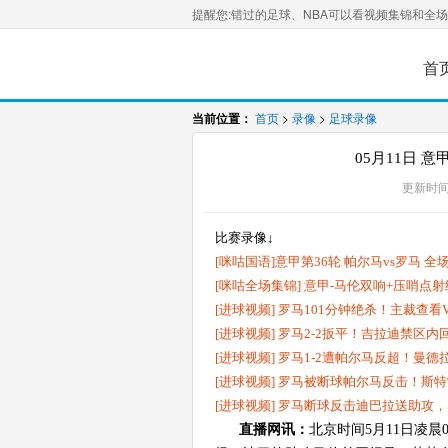
提醒您:错过的足球、NBA可以看视频集锦和全
首
当前位置：
首页
>
录像
>
足球录像
05月11日 
更新时间
比赛录像↓
[咪咕国语]意甲第36轮 帕尔马vs罗马 全
[咪咕全场集锦] 意甲-马伦双响+压哨点射
[进球视频] 罗马101分钟绝杀！主裁查看
[进球视频] 罗马2-2扳平！吉拉迪禁
[进球视频] 罗马1-2遭帕尔马反超！曼
[进球视频] 罗马被断球帕尔马反击！斯
[进球视频] 罗马断球反击迪巴拉送助攻
直播网讯：
北京时间5月11日凌