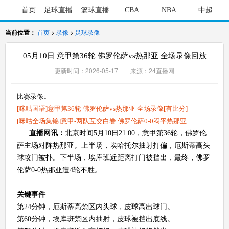
首页
足球直播
篮球直播
CBA
NBA
中超
当前位置：
首页
>
录像
>
足球录像
05月10日 意甲第36轮 佛罗伦萨vs热那亚 全场录像回放
更新时间：2026-05-17 来源：24直播网
比赛录像↓
[咪咕国语]意甲第36轮 佛罗伦萨vs热那亚 全场录像[有比分]
[咪咕全场集锦]意甲-两队互交白卷 佛罗伦萨0-0闷平热那亚
直播网讯：
北京时间5月10日21:00，意甲第36轮，佛罗伦
萨主场对阵热那亚。上半场，埃哈托尔抽射打偏，厄斯蒂高头
球攻门被扑。下半场，埃库班近距离打门被挡出，最终，佛罗
伦萨0-0热那亚遭4轮不胜。
关键事件
第24分钟，厄斯蒂高禁区内头球，皮球高出球门。
第60分钟，埃库班禁区内抽射，皮球被挡出底线。