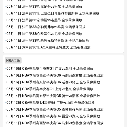
05月11日 法甲第33轮 摩纳哥vs里尔 全场录像回放
05月11日 法甲第33轮 巴黎圣日耳曼vs布雷斯特 全场录像回放
05月11日 法甲第33轮 梅斯vs洛里昂 全场录像回放
05月11日 法甲第33轮 勒阿弗尔vs马赛 全场录像回放
05月11日 法甲第33轮 欧塞尔vs尼斯 全场录像回放
05月11日 法甲第33轮 昂热vs斯特拉斯堡 全场录像回放
05月11日 意甲第36轮 AC米兰vs亚特兰大 全场录像回放
NBA录像
05月16日 CBA季后赛半决赛G1 广厦vs深圳 全场录像回放
05月16日 NBA季后赛西部半决赛G6 马刺vs森林狼 全场录像回放
05月16日 NBA季后赛东部半决赛G6 活塞vs骑士 全场录像回放
05月15日 CBA季后赛半决赛G1 上海vs北京 全场录像回放
05月14日 NBA季后赛东部半决赛G5 骑士vs活塞 全场录像回放
05月13日 CBA季后赛1/4决赛G3 广厦vs山西 全场录像回放
05月13日 NBA季后赛西部半决赛G5 森林狼vs马刺 全场录像回放
05月12日 NBA季后赛西部半决赛G4 雷霆vs湖人 全场录像回放
05月11日 NBA季后赛西部半决赛G4 马刺vs森林狼 全场录像回放