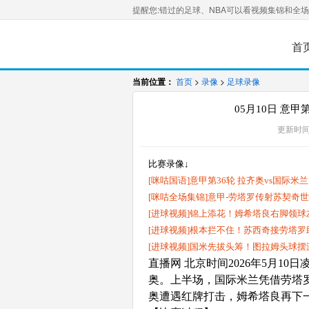
提醒您:错过的足球、NBA可以看视频集锦和全
首
当前位置：
首页
>
录像
>
足球录像
05月10日 意甲
更新时间
比赛录像↓
[咪咕国语]意甲第36轮 拉齐奥vs国际米兰
[咪咕全场集锦]意甲-劳塔罗传射苏契奇世
[进球视频]锦上添花！姆希塔良右脚领球
[进球视频]根本拦不住！苏西奇接劳塔
[进球视频]国米先拔头筹！图拉姆头球
直播网 北京时间2026年5月1
奥。上半场，国际米兰凭借劳塔
奥遭遇红牌打击，姆希塔良再下一