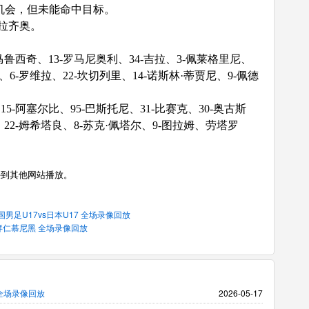
机会，但未能命中目标。
胜拉齐奥。
-马鲁西奇、13-罗马尼奥利、34-吉拉、3-佩莱格里尼、
、6-罗维拉、22-坎切列里、14-诺斯林·蒂贾尼、9-佩德
5-阿塞尔比、95-巴斯托尼、31-比赛克、30-奥古斯
、22-姆希塔良、8-苏克·佩塔尔、9-图拉姆、劳塔罗
接到其他网站播放。
中国男足U17vs日本U17 全场录像回放
vs拜仁慕尼黑 全场录像回放
 全场录像回放
2026-05-17