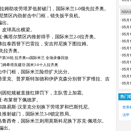
回放
拉姆助攻劳塔罗低射破门，国际米兰1-0领先拉齐奥。
NBA
贾尼禁区内劲射击中门框，错失扳平良机。
05月
偏出。
像回放
05月
，皮球高出横梁。
全场录
05月
克·佩塔尔禁区内推射得手，国际米兰2-0拉齐奥。
场录像
05月
，弗拉泰西替下巴雷拉，安吉邦尼换下图拉姆。
像回放
05月
领先拉齐奥。
场录像
05月
像回放
05月
门姆希塔良建功 国米3-0十人拉齐奥
全场录
05月
击中门框，国际米兰险些扩大比分。
场录像
05月
帕特里克、普罗斯特加德和伊萨克森分别替下罗维拉、吉
全场录
05月
场录像
利因犯规被直接红牌罚下，主队雪上加霜。
热门
亚·布莱替下佩德罗。
和路易斯·汉里克分别换下劳塔罗和巴斯托尼。
世界
良推射破门，国际米兰3-0锁定胜局。
法甲
马鲁西奇，国际米兰则用莫斯科尼换下苏克·佩塔尔。
射偏出。