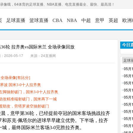
场录像哦，64体育的足球直播、NBA直播、电竞直播最全、最快、最高清！
页
足球直播
篮球直播
CBA
NBA
中超
意甲
英超
欧洲
今日
第36轮 拉齐奥vs国际米兰 全场录像回放
：2026-05-17 来源：24直播网
足球
05月
05月
 全场录像[有比分]
像回放
05月
界波 国米3-0十人拉齐奥
05月
左脚抽射破门，国米3-0十人拉齐奥
05月
罗助攻精准端射破门，国米再下一城
录像回
05月
摆渡助攻，劳塔罗凌空抽射破门
05月
0日凌晨，意甲第36轮，已经提前夺冠的国米客场挑战拉齐
05月
罗和苏克·佩塔尔的进球早早建立优势。下半场，拉齐
05月
城，最终国际米兰客场3-0完胜拉齐奥。
放
05月