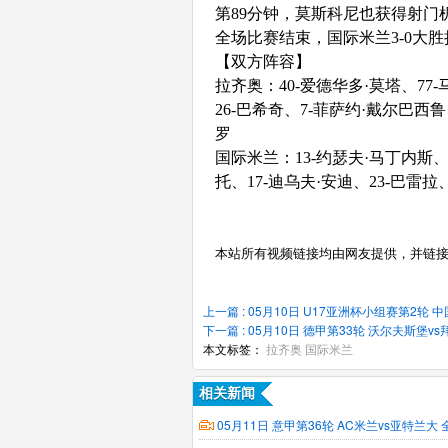
第89分钟，莫斯科尼也获得射门
全场比赛结束，国际米兰3-0大
【双方阵容】
拉齐奥：40-爱德华多·莫塔、77
26-巴希奇、7-菲萨约·戴尔巴西鲁
罗
国际米兰：13-约瑟夫·马丁内斯、1
托、17-迪乌夫·安迪、23-巴雷拉
本站所有视频链接均由网友提供，并链
上一篇 : 05月10日 U17亚洲杯小组赛第2轮 
下一篇 : 05月10日 德甲第33轮 沃尔夫斯堡
本文标签：
拉齐奥
国际米兰
相关新闻
05月11日 意甲第36轮 AC米兰vs亚特兰大