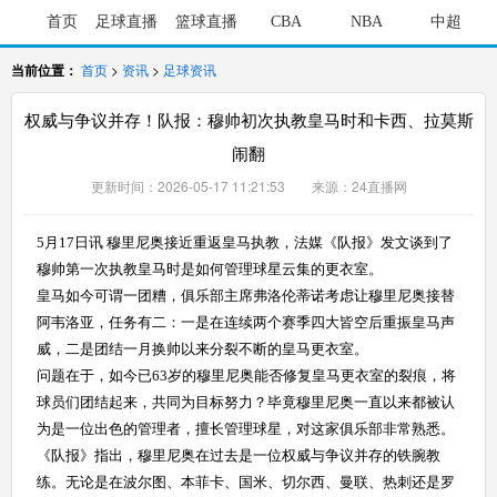
首页
足球直播
篮球直播
CBA
NBA
中超
当前位置：
首页
>
资讯
>
足球资讯
权威与争议并存！队报：穆帅初次执教皇马时和卡西、拉莫斯
闹翻
更新时间：2026-05-17 11:21:53 来源：24直播网
5月17日讯 穆里尼奥接近重返皇马执教，法媒《队报》发文谈到了
穆帅第一次执教皇马时是如何管理球星云集的更衣室。
皇马如今可谓一团糟，俱乐部主席弗洛伦蒂诺考虑让穆里尼奥接替
阿韦洛亚，任务有二：一是在连续两个赛季四大皆空后重振皇马声
威，二是团结一月换帅以来分裂不断的皇马更衣室。
问题在于，如今已63岁的穆里尼奥能否修复皇马更衣室的裂痕，将
球员们团结起来，共同为目标努力？毕竟穆里尼奥一直以来都被认
为是一位出色的管理者，擅长管理球星，对这家俱乐部非常熟悉。
《队报》指出，穆里尼奥在过去是一位权威与争议并存的铁腕教
练。无论是在波尔图、本菲卡、国米、切尔西、曼联、热刺还是罗