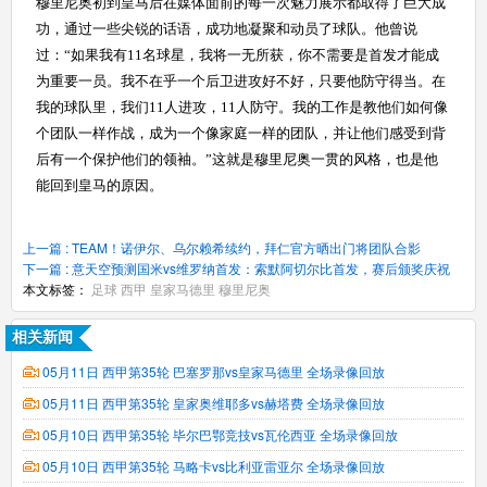
穆里尼奥初到皇马后在媒体面前的每一次魅力展示都取得了巨大成
功，通过一些尖锐的话语，成功地凝聚和动员了球队。他曾说
过：“如果我有11名球星，我将一无所获，你不需要是首发才能成
为重要一员。我不在乎一个后卫进攻好不好，只要他防守得当。在
我的球队里，我们11人进攻，11人防守。我的工作是教他们如何像
个团队一样作战，成为一个像家庭一样的团队，并让他们感受到背
后有一个保护他们的领袖。”这就是穆里尼奥一贯的风格，也是他
能回到皇马的原因。
上一篇 : TEAM！诺伊尔、乌尔赖希续约，拜仁官方晒出门将团队合影
下一篇 : 意天空预测国米vs维罗纳首发：索默阿切尔比首发，赛后颁奖庆祝
本文标签：
足球
西甲
皇家马德里
穆里尼奥
相关新闻
05月11日 西甲第35轮 巴塞罗那vs皇家马德里 全场录像回放
05月11日 西甲第35轮 皇家奥维耶多vs赫塔费 全场录像回放
05月10日 西甲第35轮 毕尔巴鄂竞技vs瓦伦西亚 全场录像回放
05月10日 西甲第35轮 马略卡vs比利亚雷亚尔 全场录像回放