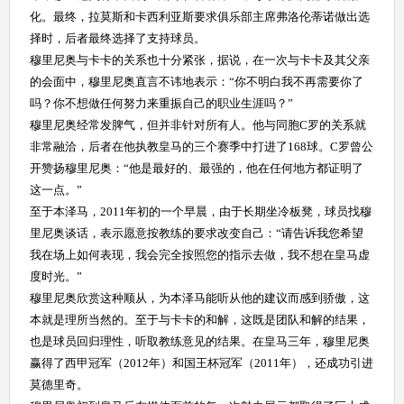
化。最终，拉莫斯和卡西利亚斯要求俱乐部主席弗洛伦蒂诺做出选
择时，后者最终选择了支持球员。
穆里尼奥与卡卡的关系也十分紧张，据说，在一次与卡卡及其父亲
的会面中，穆里尼奥直言不讳地表示：“你不明白我不再需要你了
吗？你不想做任何努力来重振自己的职业生涯吗？”
穆里尼奥经常发脾气，但并非针对所有人。他与同胞C罗的关系就
非常融洽，后者在他执教皇马的三个赛季中打进了168球。C罗曾公
开赞扬穆里尼奥：“他是最好的、最强的，他在任何地方都证明了
这一点。”
至于本泽马，2011年初的一个早晨，由于长期坐冷板凳，球员找穆
里尼奥谈话，表示愿意按教练的要求改变自己：“请告诉我您希望
我在场上如何表现，我会完全按照您的指示去做，我不想在皇马虚
度时光。”
穆里尼奥欣赏这种顺从，为本泽马能听从他的建议而感到骄傲，这
本就是理所当然的。至于与卡卡的和解，这既是团队和解的结果，
也是球员回归理性，听取教练意见的结果。在皇马三年，穆里尼奥
赢得了西甲冠军（2012年）和国王杯冠军（2011年），还成功引进
莫德里奇。