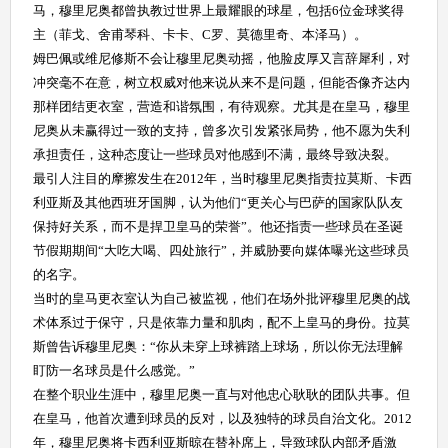
马，穆里尼奥都曾执教过世界上最耀眼的球星，包括6位金球奖得
主（菲戈、舍甫琴科、卡卡、C罗、莫德里奇、本泽马）。
姆巴佩或维尼修斯不会让穆里尼奥动摇，他脸皮厚又言辞犀利，对
冲突毫不在意，树立权威对他来说从来不是问题，但能否像齐达内
那样团结更衣室，营造和谐氛围，有待观察。尤其是在皇马，穆里
尼奥从未赢得过一致的支持，曾多次引发紧张局势，他不愿为失利
承担责任，这种态度让一些球员对他感到不满，最终导致决裂。
最引人注目的摩擦发生在2012年，当时穆里尼奥指责拉莫斯、卡西
利亚斯及其他西班牙国脚，认为他们“更关心与巴萨的国家队队友
保持好关系，而不是捍卫皇马的荣誉”。他还指责一些球员在圣诞
节假期期间“大吃大喝、四处旅行”，并威胁要向媒体曝光这些球员
的名字。
当时的皇马更衣室认为自己被监视，他们在场外批评穆里尼奥的战
术体系过于保守，只是依靠力量和肌肉，配不上皇马的身份。拉莫
斯曾告诉穆里尼奥：“你从未穿上球裤踏上球场，所以你无法理解
盯防一名球员是什么感觉。”
在整个职业生涯中，穆里尼奥一直与对他忠心耿耿的团队共事。但
在皇马，他首次遭到球员的反对，以及独特的球员自治文化。2012
年，穆里尼奥将卡西利亚斯晾在替补席上，导致球队内部矛盾激