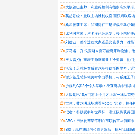
大阪钢巴主帅：利雅得胜利有很多高水平球
英超彩经：曼联主场胜利收官 西汉姆联客
桑坦德前主席：我期待在主场迎战亚马尔领
比利时主帅：卢卡库已经康复，接下来的挑
刘建业：整个过程大家还是比较尽力，难能
罗马诺：乔·戈麦斯今夏可能离开利物浦，
王大雷抱住重庆主帅刘建业！冷知识：他们
活宝！足总杯赛后谢尔基模仿斯图里奇，逗
谢尔基足总杯领奖时拿出手机，与威廉王子
沙媒列C罗3个惊人举动：径直离场未谢场 
大阪钢巴18岁门将上个月才上演一线队首秀
世体：费尔明现场观看MotoGP比赛，担任
记者：朴镇燮参加世界杯，浙江队将获得国
ABC：弗洛伦蒂诺不明白辞职传言从何而
B费：现在我踢的位置更靠后，这对我帮助