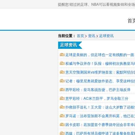
提醒您:错过的足球、NBA可以看视频集锦和全
首
当前位置：
首页
>
资讯
>
足球资讯
足球资讯
足球是美丽的，但足球也一定有残酷的一面
权威与争议并存！队报：穆帅初次执教皇马
意天空预测国米vs维罗纳首发：索默阿切
记者：穆里尼奥就爱故作姿态、享受这种拉
西甲彩经：皇马客战告捷，巴萨主场反弹
意甲彩经：AC米兰防平，罗马全取三分
扑救脱手送礼！王大雷：这么大岁数了还能
罗马诺：法布雷加斯不会离开科莫，他已在
因卡皮耶：若加盟首个赛季就夺冠会非常幸
西媒：巴萨所有球员都申请了波多黎各歌星Ba