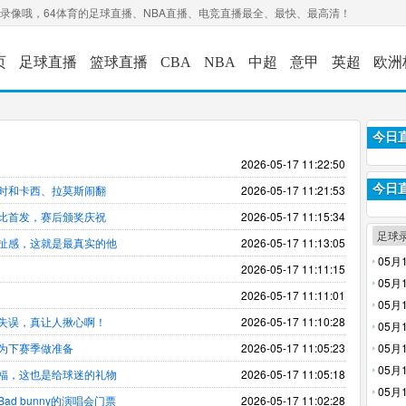
场录像哦，64体育的足球直播、NBA直播、电竞直播最全、最快、最高清！
页
足球直播
篮球直播
CBA
NBA
中超
意甲
英超
欧洲
今日
2026-05-17 11:22:50
时和卡西、拉莫斯闹翻
2026-05-17 11:21:53
今日
尔比首发，赛后颁奖庆祝
2026-05-17 11:15:34
足球
扯感，这就是最真实的他
2026-05-17 11:13:05
05月
2026-05-17 11:11:15
05月
2026-05-17 11:11:01
像回放
05月
失误，真让人揪心啊！
2026-05-17 11:10:28
05月
为下赛季做准备
2026-05-17 11:05:23
05月
录像回
05月
福，这也是给球迷的礼物
2026-05-17 11:05:18
05月
d bunny的演唱会门票
2026-05-17 11:02:28