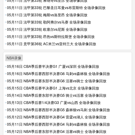
05月11日 法甲第33轮 摩纳哥vs里尔 全场录像回放
05月11日 法甲第33轮 巴黎圣日耳曼vs布雷斯特 全场录像回放
05月11日 法甲第33轮 梅斯vs洛里昂 全场录像回放
05月11日 法甲第33轮 勒阿弗尔vs马赛 全场录像回放
05月11日 法甲第33轮 欧塞尔vs尼斯 全场录像回放
05月11日 法甲第33轮 昂热vs斯特拉斯堡 全场录像回放
05月11日 意甲第36轮 AC米兰vs亚特兰大 全场录像回放
NBA录像
05月16日 CBA季后赛半决赛G1 广厦vs深圳 全场录像回放
05月16日 NBA季后赛西部半决赛G6 马刺vs森林狼 全场录像回放
05月16日 NBA季后赛东部半决赛G6 活塞vs骑士 全场录像回放
05月15日 CBA季后赛半决赛G1 上海vs北京 全场录像回放
05月14日 NBA季后赛东部半决赛G5 骑士vs活塞 全场录像回放
05月13日 CBA季后赛1/4决赛G3 广厦vs山西 全场录像回放
05月13日 NBA季后赛西部半决赛G5 森林狼vs马刺 全场录像回放
05月12日 NBA季后赛西部半决赛G4 雷霆vs湖人 全场录像回放
05月11日 NBA季后赛西部半决赛G4 马刺vs森林狼 全场录像回放
05月12日 NBA季后赛东部半决赛G4 活塞vs骑士 全场录像回放