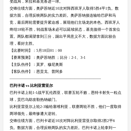
变战局，米拉和基克各进一球。
交锋往绩方面，奥萨苏纳近10次对阵西班牙人取得5胜4平1负。数
据方面，合理反映两队的实力差距。奥萨苏纳接连输给巴萨和马
竞，最后两轮需要提升紧迫感，展现他们主场龙的本色。西班牙人
终结18轮不胜，转战客场未必可以延续状态，基克值得一个首发位
置。两队都渴望拿到三分，踢出平局意义不大，数据方面比较合
理，看好主胜。
【比赛时间】：5月18日01：00
【赛果预测】：奥萨苏纳胜 ；比分：2-1、3-1
【主队伤停】：莫罗、穆尼奥斯
【客队伤停】：恩贡戈、普阿多
————————————————————————
巴列卡诺 vs 比利亚雷亚尔
巴列卡诺上轮1-1战平瓦伦西亚，联赛五轮不败，恩特卡射失一粒点
球，贡巴乌助攻勒热纳破门。
比利亚雷亚尔上轮2-3输给塞维利亚，联赛两轮不胜，他们一度取得
两球领先，最终惨遭大逆转。
交锋往绩方面，巴列卡诺近10次对阵比利亚雷亚尔取得2胜2平6
负。数据方面，合理反映两队的实力差距。巴列卡诺上轮拿到一