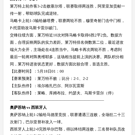
莱万特上轮作客3-2击败塞尔塔，联赛取得两连胜，阿里亚加贡献一
传一射，帮助球队完成逆转。
马略卡上轮1-3输给赫塔费，联赛两轮不胜，穆里奇射门击中门框，
P-托雷助攻马斯卡雷尔破门。
交锋往绩方面，莱万特近10次对阵马略卡取得6胜2平2负。数据方
面，合理反映两队的实力差距。莱万特排名倒数第二位，最近进攻
端火力全开，主场处在4连胜当中。马略卡再次两轮不胜，考虑到
最后一轮将对阵奥维耶多，这场相当提前上演的决赛。两队积分相
同，莱万特进攻状态更好，数据方面比较合理，首选主胜。
【比赛时间】：5月18日01：00
【赛果预测】：莱万特不败 ；比分：2-1、2-2
【主队伤停】：埃尔格扎巴尔、阿尔瓦雷斯
【客队伤停】：莱略、库姆布拉、约瑟夫、马斯卡雷尔（停）
————————————————————————
奥萨苏纳 vs 西班牙人
奥萨苏纳上轮1-2输给马德里竞技，联赛遭遇三连败，全场狂二十三
次射门，巴尔亚替补攻入一球。
西班牙人上轮2-0完胜毕尔巴鄂，得以终结两连败，三名替补队员改